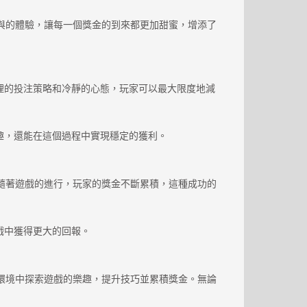
與的體驗，讓每一個獎金的到來都更加甜蜜，增添了
理的投注策略和冷靜的心態，玩家可以最大限度地減
趣，還能在這個過程中實現穩定的獲利。
隨著遊戲的進行，玩家的獎金不斷累積，這種成功的
戲中獲得更大的回報。
環境中探索遊戲的樂趣，提升技巧並累積獎金。無論