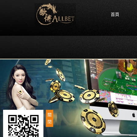
首頁
關
閉