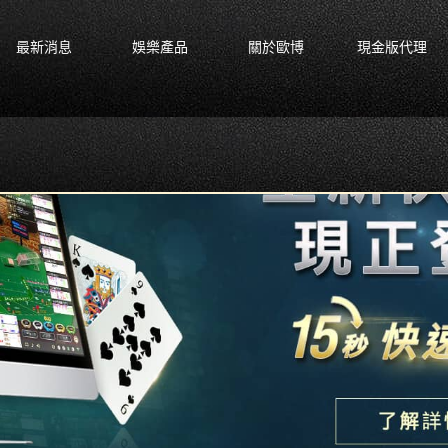
最新消息
娛樂產品
關於歐博
現金版代理