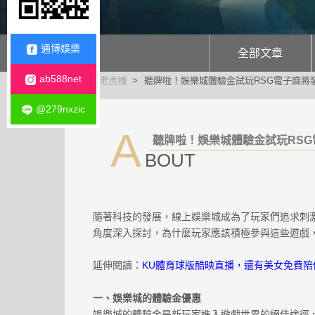
通博娛樂
全部文章
ab588net
首頁
老虎機
聽牌啦！娛樂城體驗金試玩RSG電子麻將
@279nxzic
A
聽牌啦！娛樂城體驗金試玩RS
BOUT
隨著科技的發展，線上娛樂城成為了玩家們追求刺
角度深入探討，為什麼玩家應該積極參與這些遊戲
延伸閱讀：
KU體育球版酷映直播，還有美女免費陪
一、娛樂城的體驗金優惠
娛樂城的體驗金是新玩家進入遊戲世界的絕佳途徑