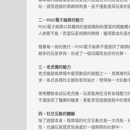
玩，感受遊戲的樂趣與刺激。這不僅能提高玩家的
二、RSG電子麻將的魅力
RSG電子麻將以其獨特的遊戲機制和豐富的獎勵
人欲罷不能。而當玩家胡牌的瞬間，獲得獎金的喜
隨著每一局的進行，RSG電子麻將不僅提供了娛
越多的玩家參與，形成了一個活躍而友好的社群。
三、老虎機的魅力
老虎機是娛樂城中最受歡迎的遊戲之一，其簡單的
求。各式各樣的主題和音效設計，使得每一次拉動
使用體驗金試玩老虎機，玩家能夠在沒有金錢壓力
不僅提高了獲勝的機會，更能享受遊戲過程中的樂
四、社交互動的體驗
除了遊戲本身，娛樂城的社交互動也是一大亮點。
性，也讓玩家感受到身處於一個熱鬧的社群中。