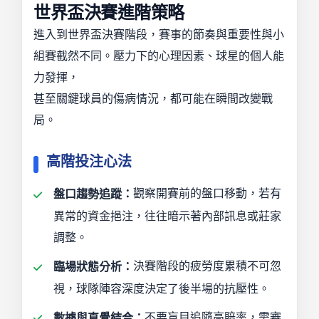
世界盃決賽進階策略
進入到世界盃決賽階段，賽事的節奏與重要性與小
組賽截然不同。壓力下的心理因素、球星的個人能
力發揮，
甚至關鍵球員的傷病情況，都可能在瞬間改變戰
局。
高階投注心法
觀察開賽前的盤口移動，若有
盤口趨勢追蹤：
異常的資金挹注，往往暗示著內部訊息或莊家
調整。
決賽階段的疲勞度累積不可忽
臨場狀態分析：
視，球隊陣容深度決定了後半場的抗壓性。
不要盲目追隨高賠率，需審
數據與直覺結合：