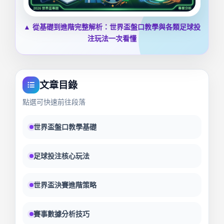
▲ 從基礎到進階完整解析：世界盃盤口教學與各類足球投
注玩法一次看懂
文章目錄
點選可快速前往段落
世界盃盤口教學基礎
足球投注核心玩法
世界盃決賽進階策略
賽事數據分析技巧