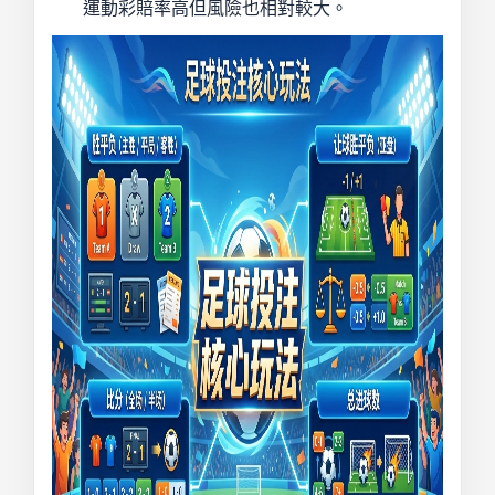
運動彩賠率高但風險也相對較大。