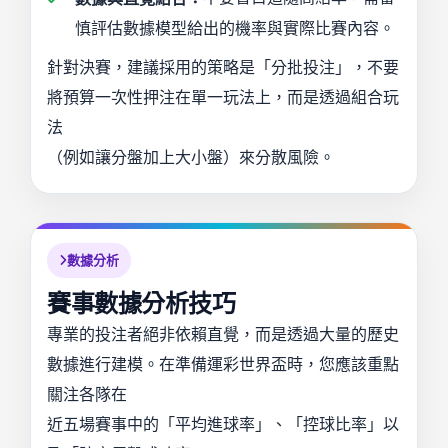
慎評估數據模型給出的機率與實際比賽內容。
針對決賽，建議採用的策略是「分批投注」，不要
將預算一次性押注在單一玩法上，而是透過組合玩
法
（例如讓分盤加上大小盤）來分散風險。
數據分析
賽事數據分析技巧
專業的投注者絕非依賴直覺，而是透過大量的歷史
數據進行建模。在準備運彩世界盃時，您應該重點
關注各隊在
近五場賽事中的「平均進球率」、「控球比率」以