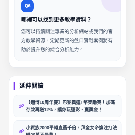
Q6
哪裡可以找到更多教學資料？
您可以持續關注專業的分析網站或我們的官
方教學資源，定期更新的盤口實戰案例將有
助於提升您的綜合分析能力。
延伸閱讀
【通博10周年慶】巴黎奧運T幣獎勵賽！加碼
存款再送12%，讓你玩運彩、贏獎金！
小資族2000平轉直衝千倍，拜金女帝換注打法
變20萬不是夢！