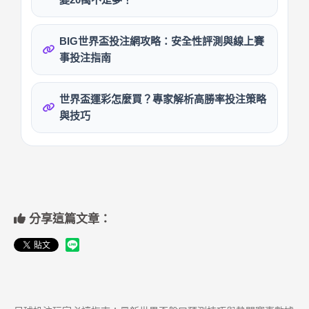
BIG世界盃投注網攻略：安全性評測與線上賽
事投注指南
世界盃運彩怎麼買？專家解析高勝率投注策略
與技巧
分享這篇文章：