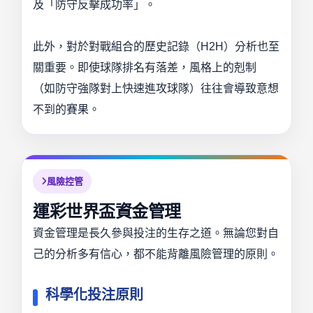
及「防守反擊成功率」。
此外，對於對戰組合的歷史記錄（H2H）分析也至
關重要。即使球隊排名有落差，風格上的剋制
（如防守強隊對上快速進攻球隊）往往會導致意想
不到的賽果。
風險控管
運彩世界盃資金管理
資金管理是長久參與投注的生存之道。無論您對自
己的分析多有信心，都不能背離風險管理的原則。
科學化投注原則