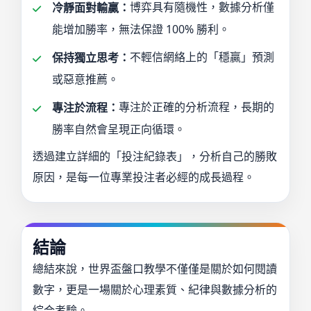
博弈具有隨機性，數據分析僅
冷靜面對輸贏：
能增加勝率，無法保證 100% 勝利。
不輕信網絡上的「穩贏」預測
保持獨立思考：
或惡意推薦。
專注於正確的分析流程，長期的
專注於流程：
勝率自然會呈現正向循環。
透過建立詳細的「投注紀錄表」，分析自己的勝敗
原因，是每一位專業投注者必經的成長過程。
結論
總結來說，世界盃盤口教學不僅僅是關於如何閱讀
數字，更是一場關於心理素質、紀律與數據分析的
綜合考驗。