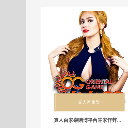
博平台甫推出便成為在業界嶄露頭角的後起之
秀
- 真人百家樂 -
真人百家樂賭博平台莊家作弊技巧