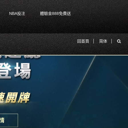
NBA投注
體驗金888免費送
回首頁
简体