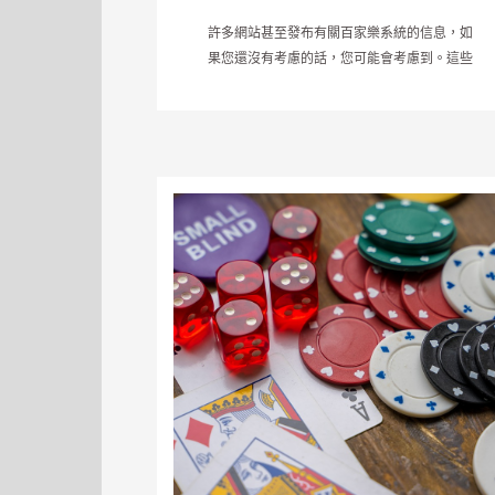
許多網站甚至發布有關百家樂系統的信息，如
果您還沒有考慮的話，您可能會考慮到。這些
系統已經過嘗試和測試，真人百家樂並保證可
以確保您獲得比單純地玩自己的自然遊戲更好
的優勢。實際上，在某些情況下，它絕對可以
挽救生命，並幫助贏得了原本不可能的遊戲。
即使知道所有百家樂規則，也可能不足以擊敗
正在考慮該系統的人。