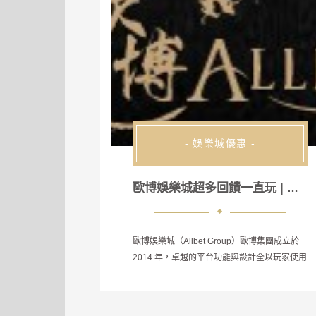
- 娛樂城優惠 -
歐博娛樂城超多回饋一直玩 | 超多遊戲玩起來立即註冊‎
歐博娛樂城（Allbet Group）歐博集團成立於
2014 年，卓越的平台功能與設計全以玩家使用
點出發，包括首創超級多檯 12 桌路紙盡覽、任
選四、八、十六、三十二桌顯示模式、六張牌
先發派牌制度、VIP包桌、競咪百家樂等，讓歐