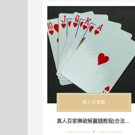
樂城體驗金，協助新手零成本上手並安全選擇
最合適的線上娛樂城。
- 真人百家樂 -
真人百家樂破解贏錢教程|合法博弈網站