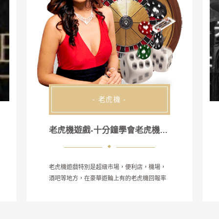
- 老虎機 -
老虎機遊戲-十分鐘學會老虎機技巧
老虎機遊戲特別是超級市場，便利店，機場，
酒吧等地方，在豪華遊輪上有的老虎機回報率
只有65％。還可以給我們贏錢的幾率。怎樣打
贏老虎機？這是我們贏錢的關鍵，很多玩家們
總結了玩老虎機的經驗，這些經驗中有一些是