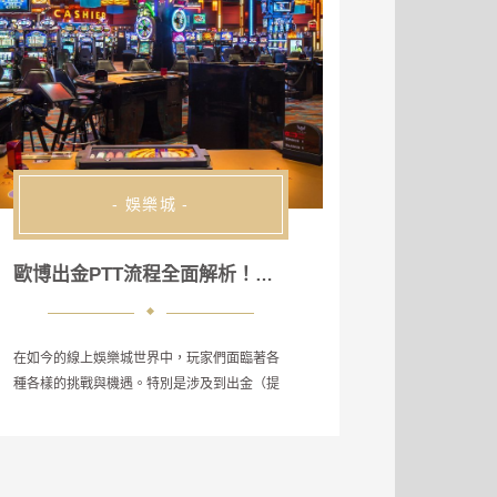
- 娛樂城 -
歐博出金PTT流程全面解析！確保你遠離娛樂城黑網！
在如今的線上娛樂城世界中，玩家們面臨著各
種各樣的挑戰與機遇。特別是涉及到出金（提
款）的過程時，不少玩家往往會遇到許多困擾
與疑問。為了幫助玩家更好地理解出金流程，
避免落入黑網陷阱，本文將全面解析歐博娛樂
城的出金PTT流程，並提供實用的建議，助你