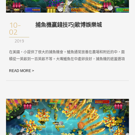
10-
捕魚機贏錢技巧|歐博娛樂城
02
2019
在美國，小提供了很大的捕魚機會。鱸魚通常放養在農場和附近的中，面
積從一英畝到一百英畝不等。大嘴鱸魚在中產卵良好，捕魚機的遮蓋選項
通常受到限制，因此很容易找到它們。如果捕魚壓力較小，則鱸魚通常會
READ MORE >
很兇猛，而且往往容易捕獲，因此它們位於湖泊，河流或水庫中。