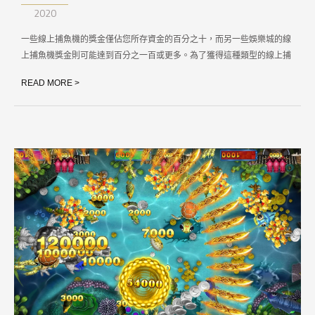
2020
一些線上捕魚機的獎金僅佔您所存資金的百分之十，而另一些娛樂城的線
上捕魚機獎金則可能達到百分之一百或更多。為了獲得這種類型的線上捕
魚機獎金，您將需要提交適當的金額。通常可以使用多少錢才能獲得獎
READ MORE >
金。許多在線娛樂城的門檻是一百英鎊。