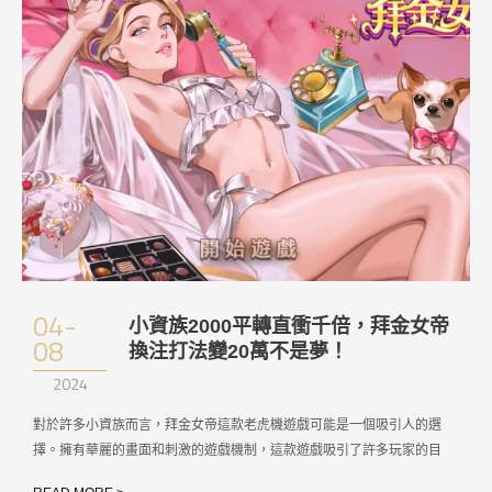
04-
小資族2000平轉直衝千倍，拜金女帝
08
換注打法變20萬不是夢！
2024
對於許多小資族而言，拜金女帝這款老虎機遊戲可能是一個吸引人的選
擇。擁有華麗的畫面和刺激的遊戲機制，這款遊戲吸引了許多玩家的目
光。而在這個遊戲中，有一種被稱為「換注打法」的策略，可以讓小資族