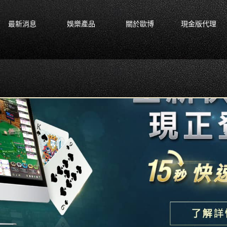
最新消息
娛樂產品
關於歐博
現金版代理