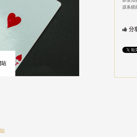
即使知
該系統
分
網站
站