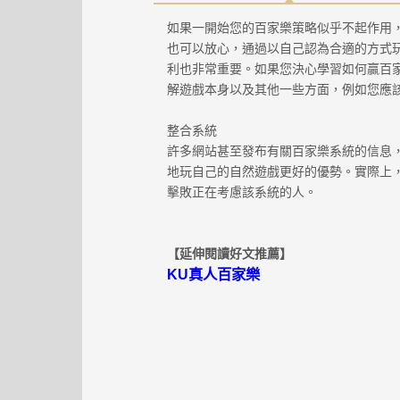
如果一開始您的百家樂策略似乎不起作用
也可以放心，通過以自己認為合適的方式
利也非常重要。如果您決心學習如何贏百
解遊戲本身以及其他一些方面，例如您應
整合系統
許多網站甚至發布有關百家樂系統的信息
地玩自己的自然遊戲更好的優勢。實際上
擊敗正在考慮該系統的人。
【延伸閱讀好文推薦】
KU真人百家樂