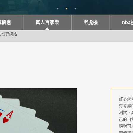
城優惠
真人百家樂
老虎機
nb
法博弈網站
許多網
有考慮
測試，
己的自
絕對可