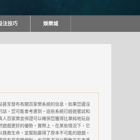
a投注技巧
娛樂城
站甚至發布有關百家樂系統的信息，如果您還沒
的話，您可能會考慮到。這些系統已經過嘗試和
真人百家樂並保證可以確保您獲得比單純地玩自
然遊戲更好的優勢。實際上，在某些情況下，它
以挽救生命，並幫助贏得了原本不可能的遊戲。