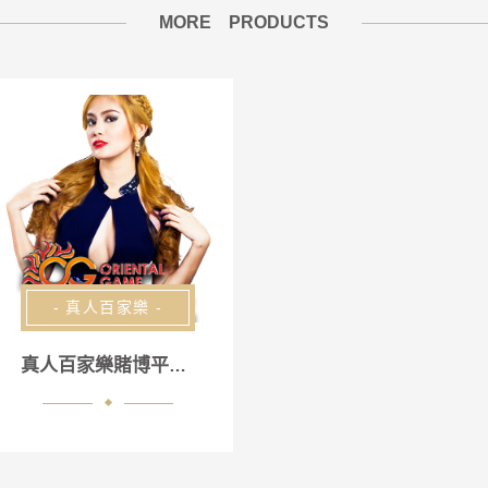
MORE PRODUCTS
- 真人百家樂 -
真人百家樂賭博平台莊家作弊技巧